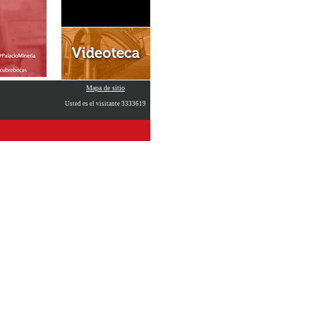
Mapa de sitio
Usted es el visitante 3333619